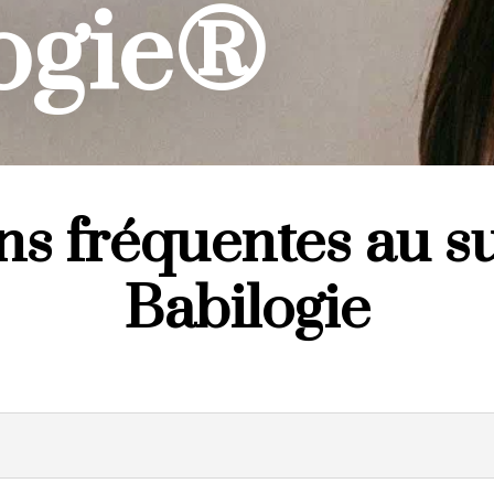
ogie®
s fréquentes au su
Babilogie