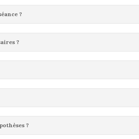
 séance ?
aires ?
pothèses ?